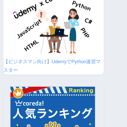
【ビジネスマン向け】UdemyでPython速習マ
スター