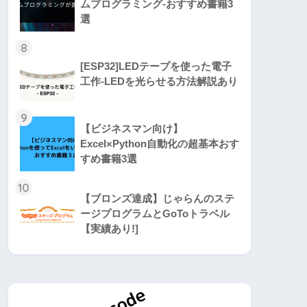
ムプログラミング-おすすめ書籍3
選
8
[ESP32]LEDテープを使った電子
工作-LEDを光らせる方法解説あり
9
【ビジネスマン向け】
Excel×Python自動化の超基本おす
すめ書籍3選
10
【ブロンズ達成】じゃらんのステ
ージプログラムとGoToトラベル
【実績あり!]