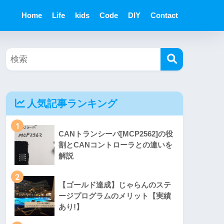
Home
Life
kids
Code
DIY
Contact
人気記事ランキング
1
CANトランシーバ[MCP2562]の役
割とCANコントローラとの違いを
解説
2
【ゴールド達成】じゃらんのステ
ージプログラムのメリット【実績
あり!】