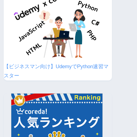
【ビジネスマン向け】UdemyでPython速習マ
スター