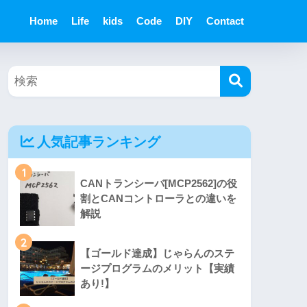
Home
Life
kids
Code
DIY
Contact
人気記事ランキング
1
CANトランシーバ[MCP2562]の役
割とCANコントローラとの違いを
解説
2
【ゴールド達成】じゃらんのステ
ージプログラムのメリット【実績
あり!】