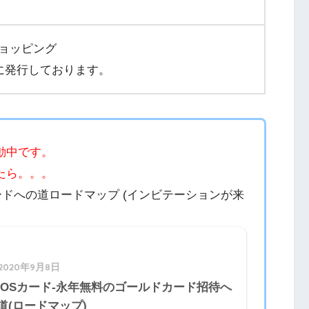
ョッピング
方に発行しております。
動中です。
たら。。。
ードへの道ロードマップ (インビテーションが来
2020年9月8日
POSカード-永年無料のゴールドカード招待へ
道(ロードマップ)