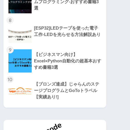
ムプログラミング-おすすめ書籍3
選
8
[ESP32]LEDテープを使った電子
工作-LEDを光らせる方法解説あり
9
【ビジネスマン向け】
Excel×Python自動化の超基本おす
すめ書籍3選
10
【ブロンズ達成】じゃらんのステ
ージプログラムとGoToトラベル
【実績あり!]