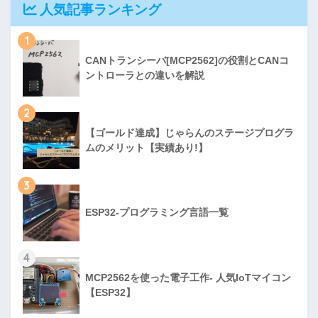
人気記事ランキング
1
CANトランシーバ[MCP2562]の役割とCANコ
ントローラとの違いを解説
2
【ゴールド達成】じゃらんのステージプログラ
ムのメリット【実績あり!】
3
ESP32-プログラミング言語一覧
4
MCP2562を使った電子工作- 人気IoTマイコン
【ESP32】